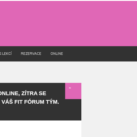
S LEKCÍ
REZERVACE
ONLINE
ONLINE, ZÍTRA SE
. VÁŠ FIT FÓRUM TÝM.