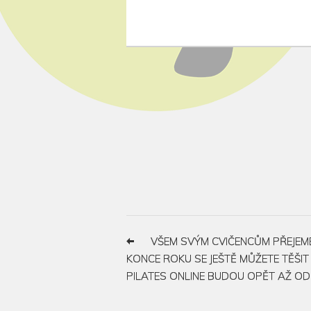
VŠEM SVÝM CVIČENCŮM PŘEJEME
KONCE ROKU SE JEŠTĚ MŮŽETE TĚŠIT 
PILATES ONLINE BUDOU OPĚT AŽ OD L