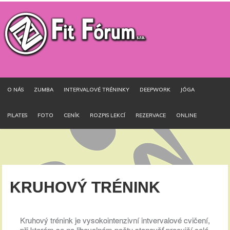
O NÁS
ZUMBA
INTERVALOVÉ TRÉNINKY
DEEPWORK
JÓGA
PILATES
FOTO
CENÍK
ROZPIS LEKCÍ
REZERVACE
ONLINE
KRUHOVÝ TRÉNINK
Kruhový trénink je vysokointenzivní intvervalové cvičení,
při kterém se na libovolném počtu stanovšť procvičí celé