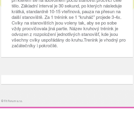
tělo. Základní interval je 30 sekund, po kterých následuje
krátká, standardně 10-15 vteřinová, pauza na přesun na
další stanoviště. Za 1 trénink se 1 “kruháč” projede 3-4x.
Cviky na stanovištích jsou voleny tak, aby se po sobe
vždy procvičovala jiná partie. Název kruhový trénink je
odvozen z rozpoložení jednotlivých stanovišť, kde jsou
všechny cviky uspořádány do kruhu.Trenink je vhodný pro
začátečníky i pokročilé.
© Fit Forum s.r.o.