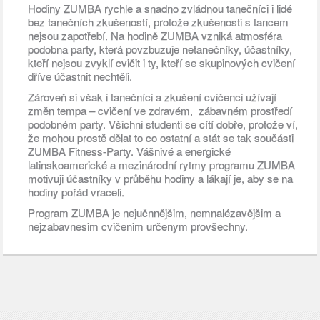
Hodiny ZUMBA rychle a snadno zvládnou tanečníci i lidé
bez tanečních zkušeností, protože zkušenosti s tancem
nejsou zapotřebí. Na hodině ZUMBA vzniká atmosféra
podobna party, která povzbuzuje netanečníky, účastníky,
kteří nejsou zvyklí cvičit i ty, kteří se skupinových cvičení
dříve účastnit nechtěli.
Zároveň si však i tanečníci a zkušení cvičenci užívají
změn tempa – cvičení ve zdravém, zábavném prostředí
podobném party. Všichni studenti se cítí dobře, protože ví,
že mohou prostě dělat to co ostatní a stát se tak součásti
ZUMBA Fitness-Party. Vášnivé a energické
latinskoamerické a mezinárodní rytmy programu ZUMBA
motivuji účastníky v průběhu hodiny a lákají je, aby se na
hodiny pořád vraceli.
Program ZUMBA je nejučnnějšim, nemnalézavějšim a
nejzabavnesim cvičenim určenym provšechny.