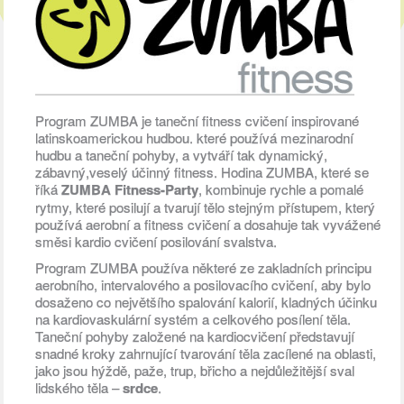
Program ZUMBA je taneční fitness cvičení inspirované
latinskoamerickou hudbou. které používá mezinarodní
hudbu a taneční pohyby, a vytváří tak dynamický,
zábavný,veselý účinný fitness. Hodina ZUMBA, které se
říká
ZUMBA Fitness-Party
, kombinuje rychle a pomalé
rytmy, které posilují a tvarují tělo stejným přístupem, který
používá aerobní a fitness cvičení a dosahuje tak vyvážené
směsi kardio cvičení posilování svalstva.
Program ZUMBA používa některé ze zakladních principu
aerobního, intervalového a posilovacího cvičení, aby bylo
dosaženo co největšího spalování kalorií, kladných účinku
na kardiovaskulární systém a celkového posílení těla.
Taneční pohyby založené na kardiocvičení představují
snadné kroky zahrnující tvarování těla zacílené na oblasti,
jako jsou hýždě, paže, trup, břicho a nejdůležitější sval
lidského těla –
srdce
.