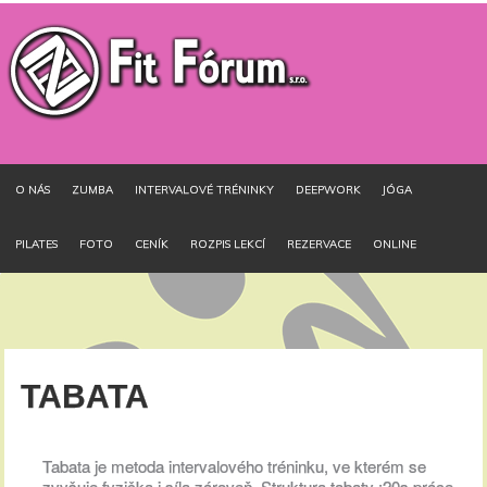
O NÁS
ZUMBA
INTERVALOVÉ TRÉNINKY
DEEPWORK
JÓGA
PILATES
FOTO
CENÍK
ROZPIS LEKCÍ
REZERVACE
ONLINE
TABATA
Tabata je metoda intervalového tréninku, ve kterém se
zvyšuje fyzička i síla zároveň. Struktura tabaty :20s práce