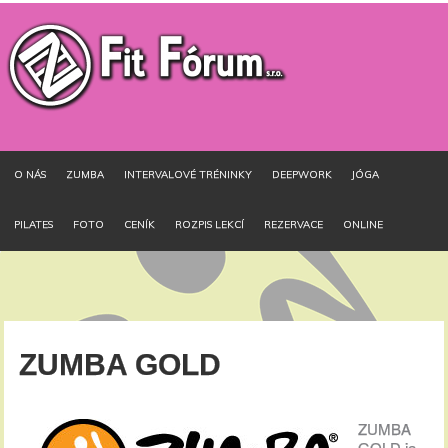
O NÁS
ZUMBA
INTERVALOVÉ TRÉNINKY
DEEPWORK
JÓGA
PILATES
FOTO
CENÍK
ROZPIS LEKCÍ
REZERVACE
ONLINE
ZUMBA GOLD
ZUMBA
GOLD je