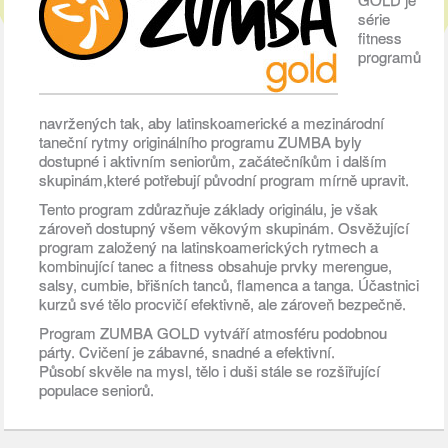
série
fitness
programů
navržených tak, aby latinskoamerické a mezinárodní
taneční rytmy originálního programu ZUMBA byly
dostupné i aktivním seniorům, začátečníkům i dalším
skupinám,které potřebují původní program mírně upravit.
Tento program zdůrazňuje základy originálu, je však
zároveň dostupný všem věkovým skupinám. Osvěžující
program založený na latinskoamerických rytmech a
kombinující tanec a fitness obsahuje prvky merengue,
salsy, cumbie, břišních tanců, flamenca a tanga. Účastnici
kurzů své tělo procvičí efektivně, ale zároveň bezpečně.
Program ZUMBA GOLD vytváří atmosféru podobnou
párty. Cvičení je zábavné, snadné a efektivní.
Působí skvěle na mysl, tělo i duši stále se rozšiřující
populace seniorů.